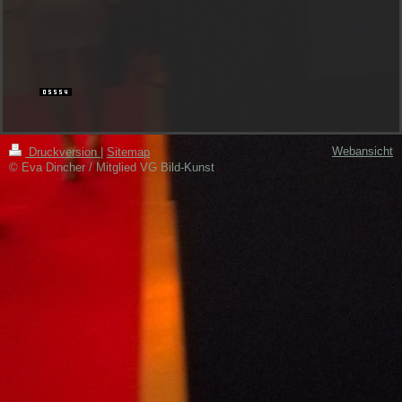
Webansicht
Druckversion
|
Sitemap
© Eva Dincher / Mitglied VG Bild-Kunst